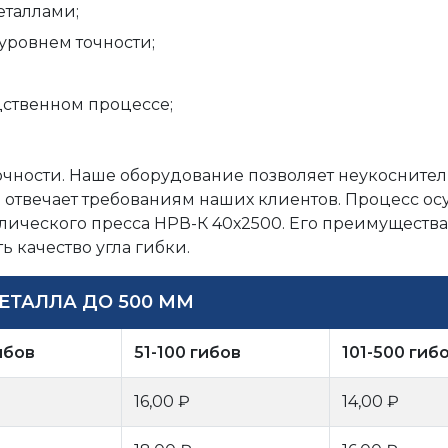
еталлами;
уровнем точности;
дственном процессе;
очности. Наше оборудование позволяет неукосните
 отвечает требованиям наших клиентов. Процесс о
ического пресса НРВ-К 40х2500. Его преимущества
 качество угла гибки.
ЕТАЛЛА ДО 500 ММ
ибов
51-100 гибов
101-500 гиб
16,00 ₽
14,00 ₽