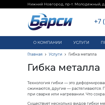
Нижний Новгород, пр-т. Молодежный, д
+7 
О КОМПАНИИ
УСЛУГИ
П
Главная
Услуги
Гибка металла
Гибка металла
Технология гибки — это деформирован
сжимаются, другие — растягиваются. П
при сварке или нагревании. Что сохр
Существует несколько видов гибки ме