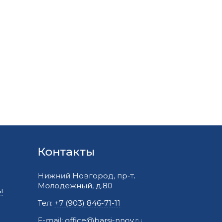
Контакты
Нижний Новгород, пр-т.
Молодежный, д.80
ы
Тел:
+7 (903) 846-71-11
E-mail:
office@barsi-nnov.ru